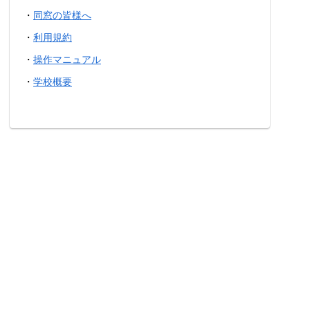
・
同窓の皆様へ
・
利用規約
・
操作マニュアル
・
学校概要